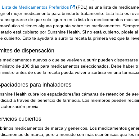
Sitio Externo
a
Lista de Medicamentos Preferidos
(PDL) es una lista de medicamen
egir el mejor medicamento para brindarte tratamiento. Esta lista es re
ra asegurarse de que solo figuren en la lista los medicamentos más se
rmacéutico si tienes alguna pregunta sobre tus medicamentos. Siempre
cetado está cubierto por Sunshine Health. Si no está cubierto, pídele
té cubierto. Esto te ayudará a surtir tu receta la primera vez que la llev
mites de dispensación
s medicamentos nuevos o que se vuelven a surtir pueden dispensarse 
ministro de 100 días para medicamentos seleccionados. Debe haber tra
ministro antes de que la receta pueda volver a surtirse en una farmaci
paciadores para inhaladores
nshine Health cubre los espaciadores/las cámaras de retención de ae
dicaid a través del beneficio de farmacia. Los miembros pueden recib
n autorización previa.
rvicios cubiertos
brimos
medicamentos de marca y genéricos. Los medicamentos genéric
dicamentos de marca, pero a menudo son más económicos que los m