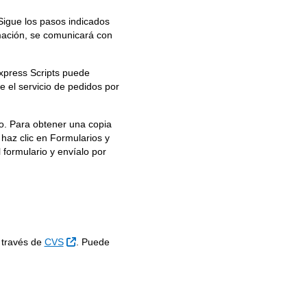
Sigue los pasos indicados
rmación, se comunicará con
Express Scripts puede
 el servicio de pedidos por
io. Para obtener una copia
 haz clic en Formularios y
 formulario y envíalo por
tio Externo
Sitio Externo
través de
CVS
. Puede