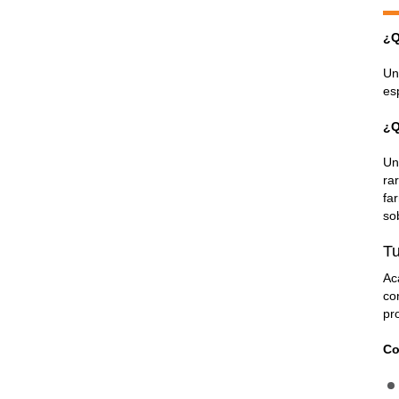
¿Q
Un
es
¿Q
Un
ra
fa
so
Tu
Ac
co
pr
Co