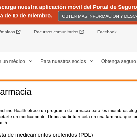
arga nuestra aplicación móvil del Portal de Seguros
ta de ID de miembro.
OBTÉN MÁS INFORMACIÓN Y DESCA
Sitio Externo
Sitio Externo
Empleos
Recursos comunitarios
Facebook
r un médico
Para nuestros socios
Obtenga seguro
armacia
nshine Health ofrece un programa de farmacia para los miembros eleg
cetarte un medicamento. Debes surtir tu receta en una farmacia que fo
alth.
sta de medicamentos preferidos (PDL)