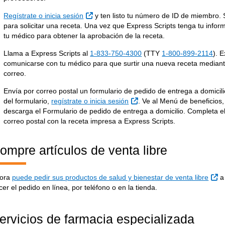
Sitio Externo
Regístrate o inicia sesión
y ten listo tu número de ID de miembro. 
para solicitar una receta. Una vez que Express Scripts tenga tu info
tu médico para obtener la aprobación de la receta.
Llama a Express Scripts al
1-833-750-4300
(TTY
1-800-899-2114
). 
comunicarse con tu médico para que surtir una nueva receta mediante
correo.
Envía por correo postal un formulario de pedido de entrega a domicil
Sitio Externo
del formulario,
regístrate o inicia sesión
. Ve al Menú de beneficios,
descarga el Formulario de pedido de entrega a domicilio. Completa el
correo postal con la receta impresa a Express Scripts.
ompre artículos de venta libre
Si
ora
puede pedir sus productos de salud y bienestar de venta libre
a 
cer el pedido en línea, por teléfono o en la tienda.
ervicios de farmacia especializada