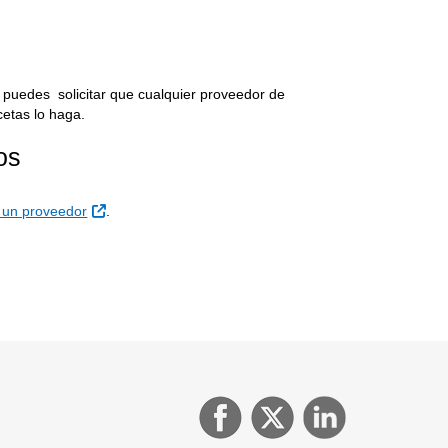
tio Externo
, puedes solicitar que cualquier proveedor de
cetas lo haga.
os
Sitio Externo
 un proveedor
.