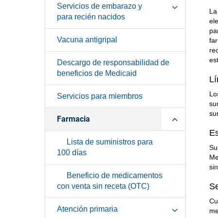
Servicios de embarazo y
L
para recién nacidos
el
pa
Vacuna antigripal
fa
re
es
Descargo de responsabilidad de
beneficios de Medicaid
Lí
Lo
Servicios para miembros
su
su
Farmacia
Es
Lista de suministros para
Su
100 días
Me
si
Beneficio de medicamentos
Se
con venta sin receta (OTC)
Cu
Atención primaria
me