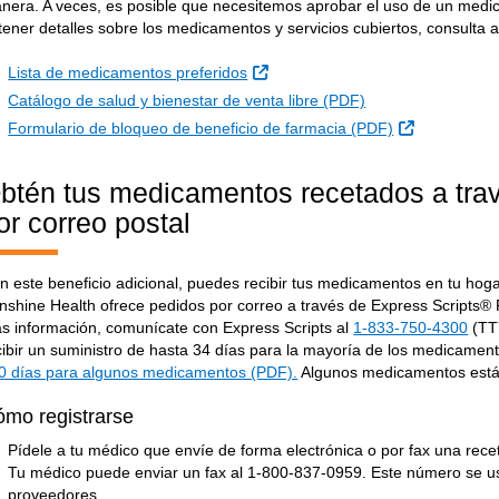
nera. A veces, es posible que necesitemos aprobar el uso de un medic
tener detalles sobre los medicamentos y servicios cubiertos, consulta a
Sitio Externo
Lista de medicamentos preferidos
Catálogo de salud y bienestar de venta libre (PDF)
Sitio Extern
Formulario de bloqueo de beneficio de farmacia (PDF)
btén tus medicamentos recetados a tra
or correo postal
n este beneficio adicional, puedes recibir tus medicamentos en tu hoga
nshine Health ofrece pedidos por correo a través de Express Scripts®
s información, comunícate con Express Scripts al
1-833-750-4300
(T
cibir un suministro de hasta 34 días para la mayoría de los medicamen
0 días para algunos medicamentos (PDF).
Algunos medicamentos están
mo registrarse
Pídele a tu médico que envíe de forma electrónica o por fax una rece
Tu médico puede enviar un fax al 1-800-837-0959. Este número se us
proveedores.