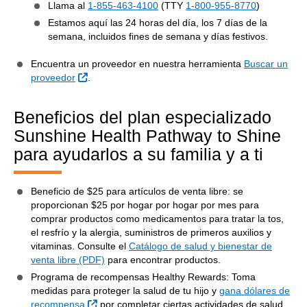
Llama al
1-855-463-4100
(TTY
1-800-955-8770
)
Estamos aquí las 24 horas del día, los 7 días de la
semana, incluidos fines de semana y días festivos.
Encuentra un proveedor en nuestra herramienta
Buscar un
Sitio Externo
proveedor
.
Beneficios del plan especializado
Sunshine Health Pathway to Shine
para ayudarlos a su familia y a ti
Beneficio de $25 para artículos de venta libre: se
proporcionan $25 por hogar por hogar por mes para
comprar productos como medicamentos para tratar la tos,
el resfrío y la alergia, suministros de primeros auxilios y
vitaminas. Consulte el
Catálogo de salud y bienestar de
venta libre (PDF)
para encontrar productos.
Programa de recompensas Healthy Rewards: Toma
medidas para proteger la salud de tu hijo y
gana dólares de
Sitio Externo
recompensa
por completar ciertas actividades de salud