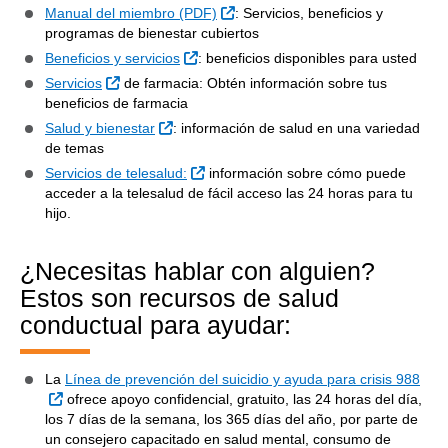
Sitio Externo
Manual del miembro (PDF)
: Servicios, beneficios y
programas de bienestar cubiertos
Sitio Externo
Beneficios y servicios
: beneficios disponibles para usted
Sitio Externo
Servicios
de farmacia: Obtén información sobre tus
beneficios de farmacia
Sitio Externo
Salud y bienestar
: información de salud en una variedad
de temas
Sitio Externo
Servicios de telesalud:
información sobre cómo puede
acceder a la telesalud de fácil acceso las 24 horas para tu
hijo.
¿Necesitas hablar con alguien?
Estos son recursos de salud
conductual para ayudar:
La
Línea de prevención del suicidio y ayuda para crisis 988
Sitio Externo
ofrece apoyo confidencial, gratuito, las 24 horas del día,
los 7 días de la semana, los 365 días del año, por parte de
un consejero capacitado en salud mental, consumo de