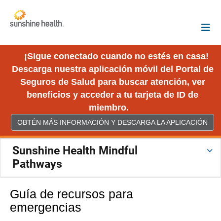
¡Sigue conectado cuando no estés en casa!
Descarga nuestra aplicación móvil del Portal de
Seguros de Salud para buscar atención, ver
beneficios y acceder a tu tarjeta de ID de
miembro.
OBTÉN MÁS INFORMACIÓN Y DESCARGA LA APLICACIÓN
Sunshine Health Mindful
Pathways
Guía de recursos para
emergencias