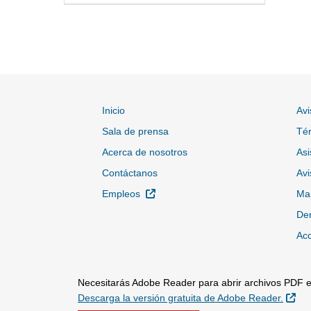
Inicio
Avi
Sala de prensa
Tér
Acerca de nosotros
Asi
Contáctanos
Avi
Sitio Externo
Empleos
Map
Den
Acc
Necesitarás Adobe Reader para abrir archivos PDF en
Sit
Descarga la versión gratuita de Adobe Reader.