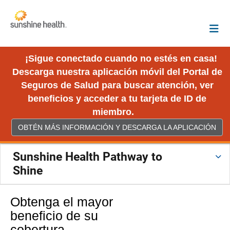
¡Sigue conectado cuando no estés en casa!
Descarga nuestra aplicación móvil del Portal de
Seguros de Salud para buscar atención, ver
beneficios y acceder a tu tarjeta de ID de
miembro.
OBTÉN MÁS INFORMACIÓN Y DESCARGA LA APLICACIÓN
Sunshine Health Pathway to
Shine
Obtenga el mayor
beneficio de su
cobertura