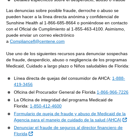
Las denuncias sobre posible fraude, derroche o abuso se
pueden hacer a la línea directa anónima y confidencial de
Sunshine Health al 1-866-685-8664 o poniéndose en contacto
con el Oficial de Cumplimiento al 1-855-463-4100. Asimismo,
puede enviar un correo electrónico
a
Compliancefl@centene.com
Use uno de los siguientes recursos para denunciar sospechas
de fraude, desperdicio, abuso o negligencia de los programas
Medicaid, Cuidado a largo plazo o Niños saludables de Florida:
Línea directa de quejas del consumidor de AHCA:
1-888-
419-3456
Oficina del Procurador General de Florida
1-866-966-7226
La Oficina de integridad del programa Medicaid de
Florida:
1-850-412-4600
Formulario de queja de fraude y abuso de Medicaid de la
Sitio
Agencia para el manejo de cuidado de la salud (AHCA)
Denunciar el fraude de seguros al director financiero de
Sitio Externo
Florida