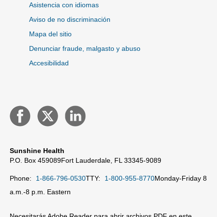
Asistencia con idiomas
Aviso de no discriminación
Mapa del sitio
Denunciar fraude, malgasto y abuso
Accesibilidad
Sunshine Health
P.O. Box 459089
Fort Lauderdale, FL 33345-9089
Phone:
1-866-796-0530
TTY:
1-800-955-8770
Monday-Friday 8
a.m.-8 p.m. Eastern
Necesitarás Adobe Reader para abrir archivos PDF en este