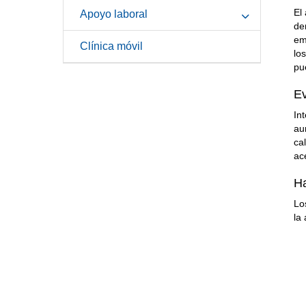
El
Apoyo laboral
de
em
Clínica móvil
lo
pu
Ev
In
au
ca
ac
Ha
Lo
la