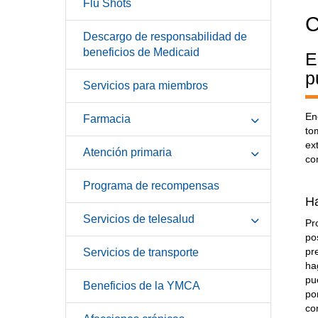
Flu Shots
C
Descargo de responsabilidad de
beneficios de Medicaid
E
p
Servicios para miembros
En
Farmacia
to
ex
Atención primaria
co
Programa de recompensas
H
Servicios de telesalud
Pr
po
pr
Servicios de transporte
ha
pu
Beneficios de la YMCA
po
co