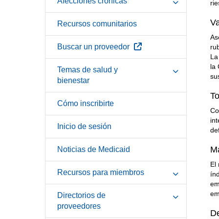
Afecciones crónicas
ri
V
Recursos comunitarios
As
Sitio Externo
Buscar un proveedor
ru
La
la
Temas de salud y
su
bienestar
To
Cómo inscribirte
Co
in
Inicio de sesión
de
Ma
Noticias de Medicaid
El
Recursos para miembros
ín
em
em
Directorios de
proveedores
De