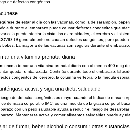
esgo de defectos congénitos.
acúnese
egúrese de estar al día con las vacunas, como la de sarampión, papera
béola durante el embarazo puede causar defectos congénitos que afectan
 varicela puede afectar la vista, las extremidades, el cerebro y el sis
 COVID-19 generalmente no causan defectos congénitos, pero pueden 
s bebés. La mayoría de las vacunas son seguras durante el embarazo
mar una vitamina prenatal diaria
mience a tomar una vitamina prenatal diaria con al menos 400 mcg de 
tentar quedar embarazada. Continúe durante todo el embarazo. El ácido 
fectos congénitos del cerebro, la columna vertebral o la médula espinal
nténgase activa y siga una dieta saludable
 riesgo de defectos congénitos es mayor cuando el índice de masa corpo
dice de masa corporal, o IMC, es una medida de la grasa corporal basa
barazo con un peso saludable ayuda a reducir el riesgo de desarrollar d
barazo. Mantenerse activa y comer alimentos saludables puede ayuda
jar de fumar, beber alcohol o consumir otras sustancias