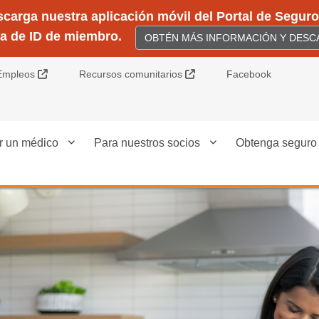
arga nuestra aplicación móvil del Portal de Seguros
ta de ID de miembro.
OBTÉN MÁS INFORMACIÓN Y DESCA
Sitio Externo
Sitio Externo
Empleos
Recursos comunitarios
Facebook
r un médico
Para nuestros socios
Obtenga seguro