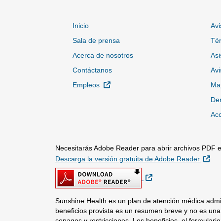
Inicio
Avi
Sala de prensa
Tér
Acerca de nosotros
Asi
Contáctanos
Avi
Sitio Externo
Empleos
Map
Den
Acc
Necesitarás Adobe Reader para abrir archivos PDF en
Sit
Descarga la versión gratuita de Adobe Reader.
Sitio Externo
Sunshine Health es un plan de atención médica admin
beneficios provista es un resumen breve y no es una 
copagos y restricciones. Los beneficios, el formular