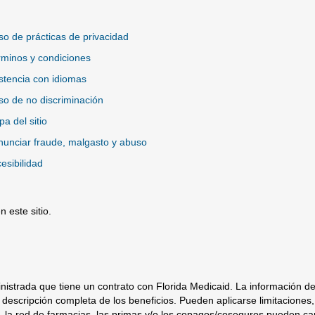
so de prácticas de privacidad
minos y condiciones
stencia con idiomas
so de no discriminación
a del sitio
unciar fraude, malgasto y abuso
esibilidad
 este sitio.
io Externo
istrada que tiene un contrato con Florida Medicaid. La información d
descripción completa de los beneficios. Pueden aplicarse limitaciones,
io, la red de farmacias, las primas y/o los copagos/coseguros pueden ca