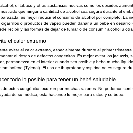
 alcohol, el tabaco y otras sustancias nocivas como los opioides aumen
mostrado que ninguna cantidad de alcohol sea segura durante el emb
barazada, es mejor reducir el consumo de alcohol por completo. La nic
s cigarrillos o productos de vapeo pueden dañar a un bebé en desarrol
ede recibir y las formas de dejar de fumar o de consumir alcohol u otra
ite el calor extremo
tente evitar el calor extremo, especialmente durante el primer trimestr
mentar el riesgo de defectos congénitos. Es mejor evitar los jacuzzis
lor, permanezca en el interior cuando sea posible y beba mucho líquido.
etaminofeno (Tylenol). El uso de ibuprofeno y aspirina no es seguro d
cer todo lo posible para tener un bebé saludable
s defectos congénitos ocurren por muchas razones. No podemos contro
 ayuda de su médico, está haciendo lo mejor para usted y su bebé.