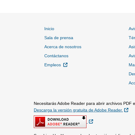
Inicio
Avi
Sala de prensa
Tér
Acerca de nosotros
Asi
Contáctanos
Avi
Sitio Externo
Empleos
Map
Den
Acc
Necesitarás Adobe Reader para abrir archivos PDF en
Sit
Descarga la versión gratuita de Adobe Reader.
Sitio Externo