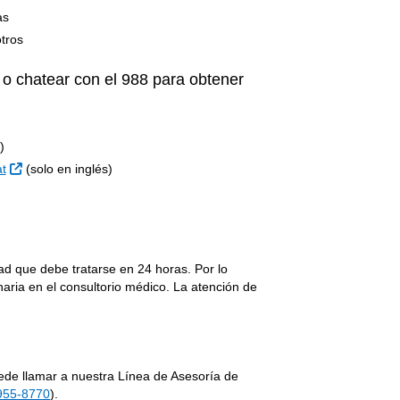
as
tros
 o chatear con el 988 para obtener
)
Sitio Externo
at
(solo en inglés)
d que debe tratarse en 24 horas. Por lo
naria en el consultorio médico. La atención de
uede llamar a nuestra Línea de Asesoría de
955-8770
).