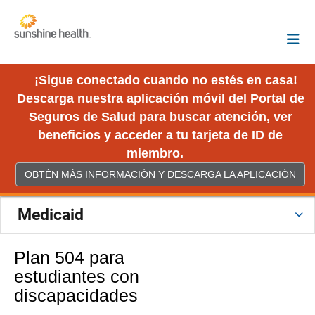
¡Sigue conectado cuando no estés en casa!
Descarga nuestra aplicación móvil del Portal de
Seguros de Salud para buscar atención, ver
beneficios y acceder a tu tarjeta de ID de
miembro.
OBTÉN MÁS INFORMACIÓN Y DESCARGA LA APLICACIÓN
Medicaid
Plan 504 para
estudiantes con
discapacidades