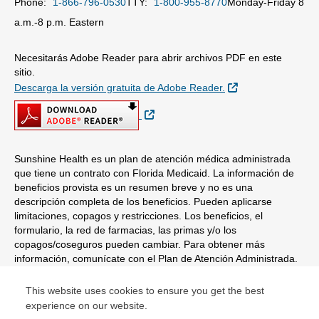
Phone:
1-866-796-0530
TTY:
1-800-955-8770
Monday-Friday 8
a.m.-8 p.m. Eastern
Necesitarás Adobe Reader para abrir archivos PDF en este
sitio.
Sitio Externo
Descarga la versión gratuita de Adobe Reader.
Sitio Externo
Sunshine Health es un plan de atención médica administrada
que tiene un contrato con Florida Medicaid. La información de
beneficios provista es un resumen breve y no es una
descripción completa de los beneficios. Pueden aplicarse
limitaciones, copagos y restricciones. Los beneficios, el
formulario, la red de farmacias, las primas y/o los
copagos/coseguros pueden cambiar. Para obtener más
información, comunícate con el Plan de Atención Administrada.
This website uses cookies to ensure you get the best
© Copyright 2026 Centene Corporation
experience on our website.