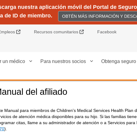
arga nuestra aplicación móvil del Portal de Seguros
ta de ID de miembro.
OBTÉN MÁS INFORMACIÓN Y DESCA
Sitio Externo
Sitio Externo
Empleos
Recursos comunitarios
Facebook
r un médico
Para nuestros socios
Obtenga seguro
anual del afiliado
te Manual para miembros de Children's Medical Services Health Plan de
rvicios de atención médica disponibles para su hijo. Si las familias ti
ogramar citas, llame a su administrador de atención o a Servicios par
70
).